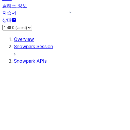
릴리스 정보
자습서
상태
Overview
Snowpark Session
Snowpark APIs
Input/Output
DataFrame
Column
Column
CaseExpr