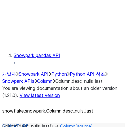
Context
Exceptions
Testing
Snowpark pandas API
개발자
Snowpark API
Python
Python API 참조
Snowpark APIs
Column
Column.desc_nulls_last
You are viewing documentation about an older version
(1.21.0).
View latest version
snowflake.snowpark.Column.desc_
nulls_
last
Column.
desc_nulls_last
(
)
→
Column
[source]