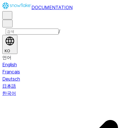
DOCUMENTATION
/
KO
언어
English
Français
Deutsch
日本語
한국어