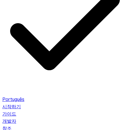
Português
시작하기
가이드
개발자
참조