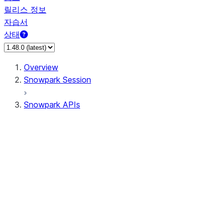
릴리스 정보
자습서
상태
Overview
Snowpark Session
Snowpark APIs
Input/Output
DataFrame
DataFrame
DataFrameNaFunctions
DataFrameStatFunctions
DataFrameAnalyticsFunctions