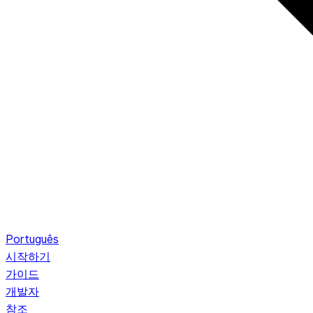
Português
시작하기
가이드
개발자
참조