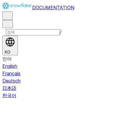
DOCUMENTATION
/
KO
언어
English
Français
Deutsch
日本語
한국어