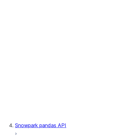
User-Defined Aggregate Functions
User-Defined Table Functions
Observability
Files
LINEAGE
Context
Exceptions
Testing
Snowpark pandas API