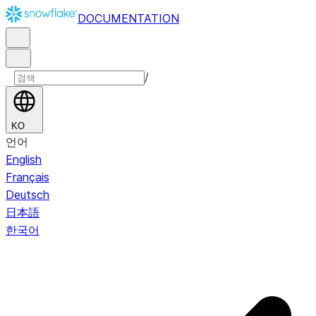
DOCUMENTATION
/
KO
언어
English
Français
Deutsch
日本語
한국어