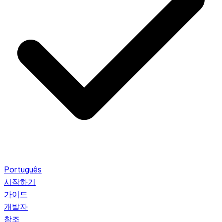
Português
시작하기
가이드
개발자
참조