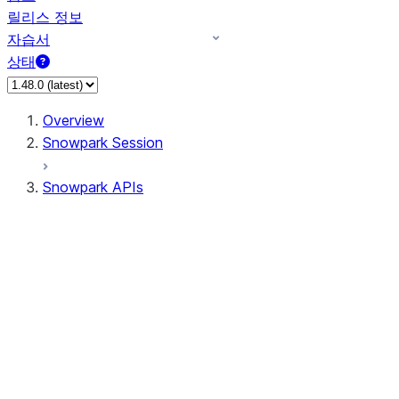
릴리스 정보
자습서
상태
Overview
Snowpark Session
Snowpark APIs
Input/Output
DataFrame
DataFrame
DataFrameNaFunctions
DataFrameStatFunctions
DataFrameAnalyticsFunctions