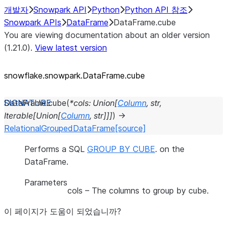
개발자
Snowpark API
Python
Python API 참조
Snowpark APIs
DataFrame
DataFrame.cube
You are viewing documentation about an older version
(1.21.0).
View latest version
snowflake.snowpark.DataFrame.cube
DataFrame.
cube
(
*
cols
:
Union
[
Column
,
str
,
Iterable
[
Union
[
Column
,
str
]
]
]
)
→
RelationalGroupedDataFrame
[source]
Performs a SQL
GROUP BY CUBE
. on the
DataFrame.
Parameters
cols
– The columns to group by cube.
이 페이지가 도움이 되었습니까?