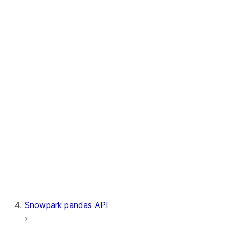
User-Defined Aggregate Functions
User-Defined Table Functions
Observability
Files
LINEAGE
Context
Exceptions
Testing
Snowpark pandas API