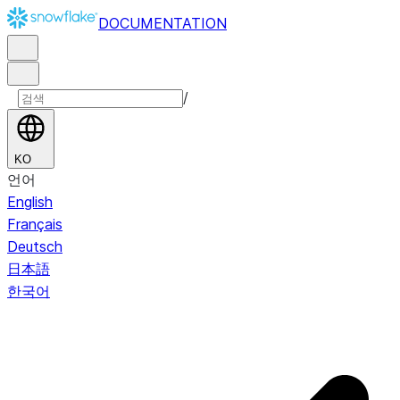
DOCUMENTATION
/
KO
언어
English
Français
Deutsch
日本語
한국어