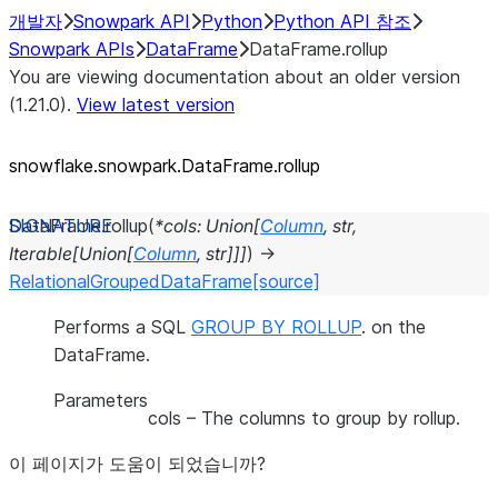
개발자
Snowpark API
Python
Python API 참조
Snowpark APIs
DataFrame
DataFrame.rollup
You are viewing documentation about an older version
(1.21.0).
View latest version
snowflake.snowpark.DataFrame.rollup
DataFrame.
rollup
(
*
cols
:
Union
[
Column
,
str
,
Iterable
[
Union
[
Column
,
str
]
]
]
)
→
RelationalGroupedDataFrame
[source]
Performs a SQL
GROUP BY ROLLUP
. on the
DataFrame.
Parameters
cols
– The columns to group by rollup.
이 페이지가 도움이 되었습니까?