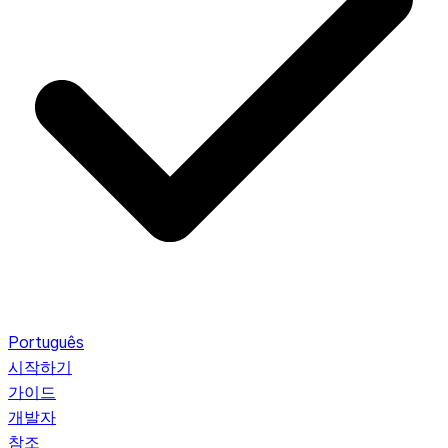
Português
시작하기
가이드
개발자
참조