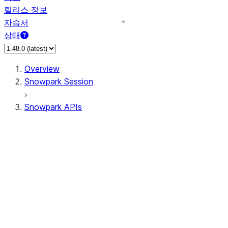
릴리스 정보
자습서
상태
Overview
Snowpark Session
Snowpark APIs
Input/Output
DataFrame
DataFrame
DataFrameNaFunctions
DataFrameStatFunctions
DataFrameAnalyticsFunctions