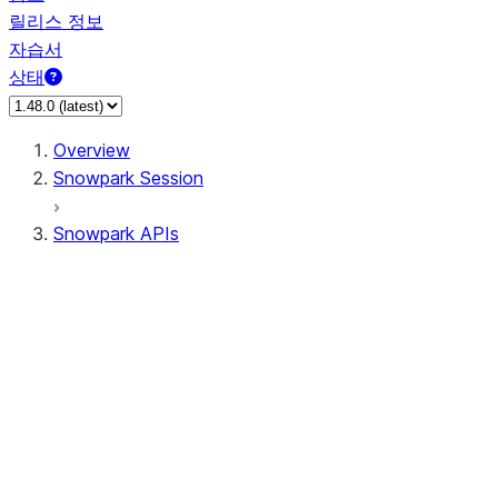
릴리스 정보
자습서
상태
Overview
Snowpark Session
Snowpark APIs
Input/Output
DataFrame
DataFrame
DataFrameNaFunctions
DataFrameStatFunctions
DataFrameAnalyticsFunctions