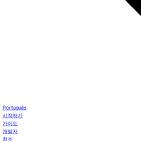
Português
시작하기
가이드
개발자
참조