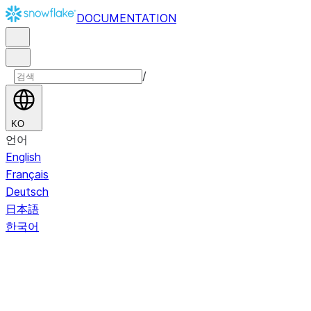
DOCUMENTATION
/
KO
언어
English
Français
Deutsch
日本語
한국어