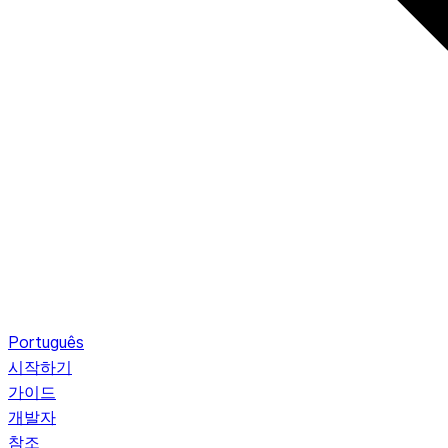
Português
시작하기
가이드
개발자
참조