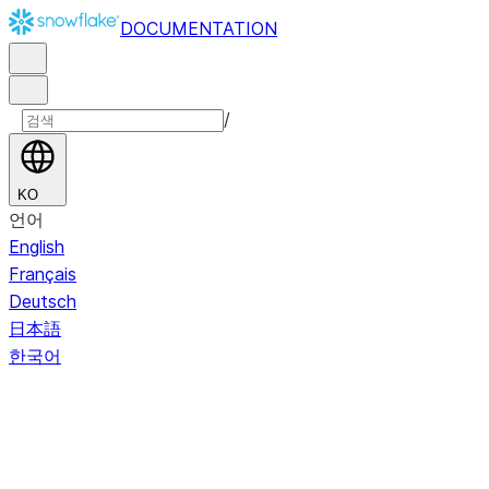
DOCUMENTATION
/
KO
언어
English
Français
Deutsch
日本語
한국어