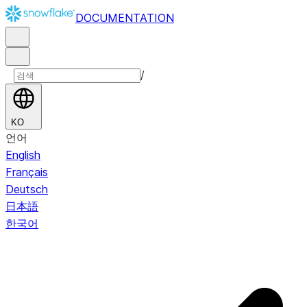
DOCUMENTATION
/
KO
언어
English
Français
Deutsch
日本語
한국어