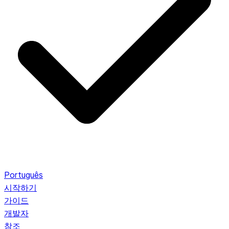
Português
시작하기
가이드
개발자
참조