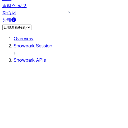
릴리스 정보
자습서
상태
Overview
Snowpark Session
Snowpark APIs
Input/Output
DataFrame
DataFrame
DataFrameNaFunctions
DataFrameStatFunctions
DataFrameAnalyticsFunctions