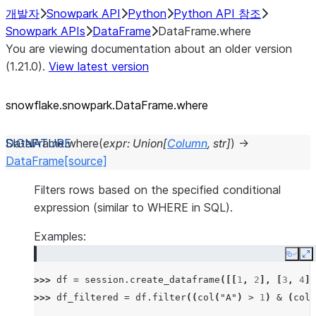
개발자
Snowpark API
Python
Python API 참조
Snowpark APIs
DataFrame
DataFrame.where
You are viewing documentation about an older version
(1.21.0).
View latest version
snowflake.snowpark.DataFrame.where
DataFrame.
where
(
expr
:
Union
[
Column
,
str
]
)
→
DataFrame
[source]
Filters rows based on the specified conditional
expression (similar to WHERE in SQL).
Examples:
Copy
E
>>> 
df
=
session
.
create_dataframe
([[
1
,
2
],
[
3
,
4
]]
>>> 
df_filtered
=
df
.
filter
((
col
(
"A"
)
>
1
)
&
(
col
(