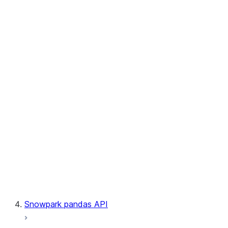
User-Defined Aggregate Functions
User-Defined Table Functions
Observability
Files
LINEAGE
Context
Exceptions
Testing
Snowpark pandas API