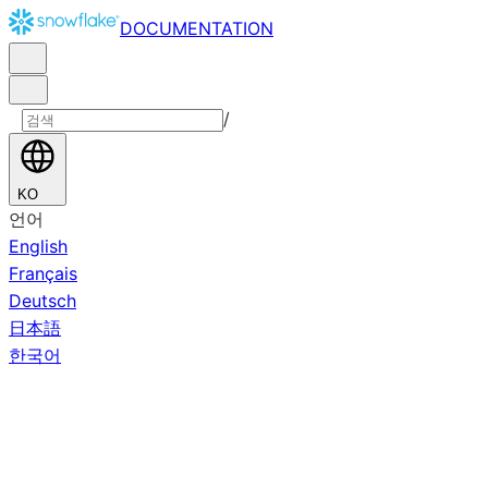
DOCUMENTATION
/
KO
언어
English
Français
Deutsch
日本語
한국어