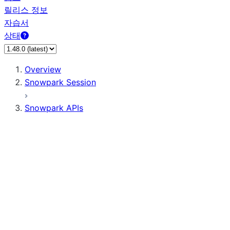
릴리스 정보
자습서
상태
Overview
Snowpark Session
Snowpark APIs
Input/Output
DataFrame
DataFrame
DataFrameNaFunctions
DataFrameStatFunctions
DataFrameAnalyticsFunctions