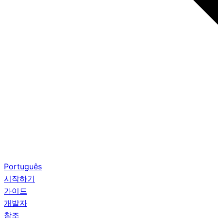
Português
시작하기
가이드
개발자
참조