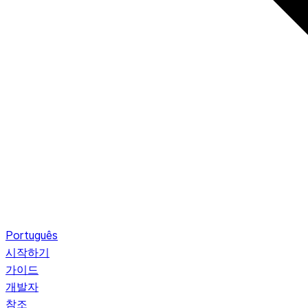
Português
시작하기
가이드
개발자
참조