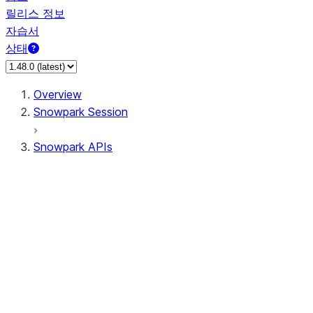
릴리스 정보
자습서
상태
Overview
Snowpark Session
Snowpark APIs
Input/Output
DataFrameReader
DataFrameWriter
FileOperation
PutResult
GetResult
DataFrameReader.avro