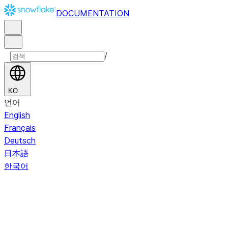
DOCUMENTATION
/
KO
언어
English
Français
Deutsch
日本語
한국어