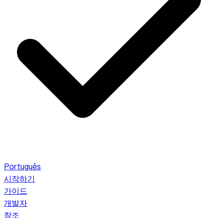
Português
시작하기
가이드
개발자
참조