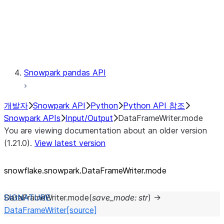
Exceptions
Testing
Snowpark pandas API
개발자
Snowpark API
Python
Python API 참조
Snowpark APIs
Input/Output
DataFrameWriter.mode
You are viewing documentation about an older version
(1.21.0).
View latest version
snowflake.snowpark.DataFrameWriter.mode
DataFrameWriter.
mode
(
save_mode
:
str
)
→
DataFrameWriter
[source]