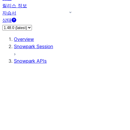
릴리스 정보
자습서
상태
Overview
Snowpark Session
Snowpark APIs
Input/Output
DataFrameReader
DataFrameWriter
FileOperation
PutResult
GetResult
DataFrameReader.avro