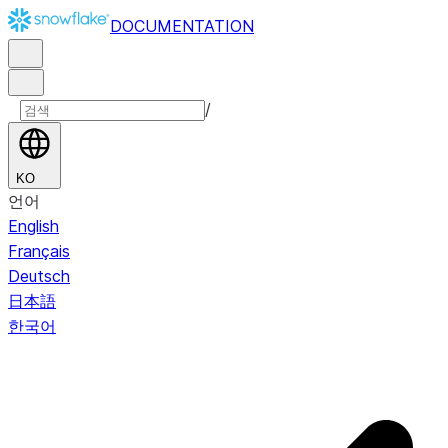
DOCUMENTATION
/
KO
언어
English
Français
Deutsch
日本語
한국어