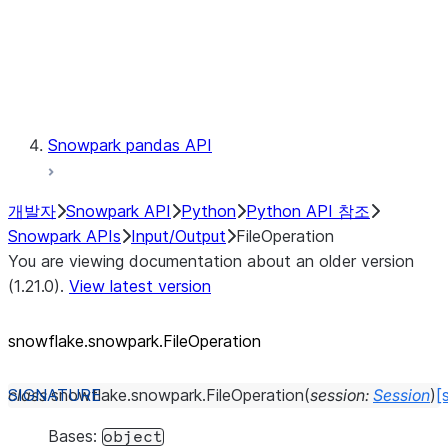
Exceptions
Testing
Snowpark pandas API
개발자
Snowpark API
Python
Python API 참조
Snowpark APIs
Input/Output
FileOperation
You are viewing documentation about an older version
(1.21.0).
View latest version
snowflake.snowpark.FileOperation
class
snowflake.snowpark.
FileOperation
(
session
:
Session
)
[
Bases:
object