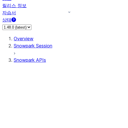
릴리스 정보
자습서
상태
Overview
Snowpark Session
Snowpark APIs
Input/Output
DataFrameReader
DataFrameWriter
FileOperation
PutResult
GetResult
DataFrameReader.avro