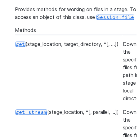
Provides methods for working on files in a stage. To
access an object of this class, use
.
Session.file
Methods
(stage_location, target_directory, *[, ...])
Downl
get
the
specif
files f
path in
stage 
local
directo
(stage_location, *[, parallel, ...])
Downl
get_stream
the
specif
files f