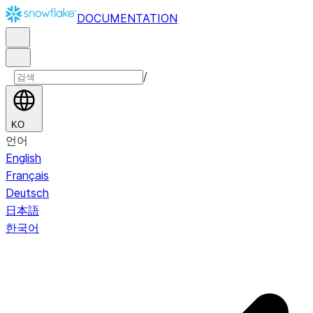
DOCUMENTATION
/
KO
언어
English
Français
Deutsch
日本語
한국어