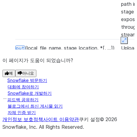
path in
stage 
expose
throug
stream
Expan
(local_file_name, stage_location, *[, ...])
Uploa
put
local fi
이 페이지가 도움이 되었습니까?
to the
stage.
예
아니요
Snowflake 방문하기
(input_stream, stage_location, *)
Uploa
put_stream
대화에 참여하기
local fi
Snowflake로 개발하기
to the
피드백 공유하기
블로그에서 최신 게시물 읽기
stage 
자체 인증 받기
file st
개인정보 보호정책
사이트 이용약관
쿠키 설정
©
2026
Snowflake, Inc.
All Rights Reserved
.