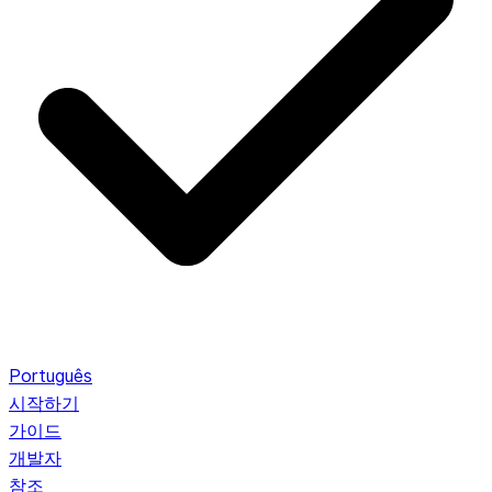
Português
시작하기
가이드
개발자
참조