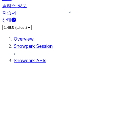
릴리스 정보
자습서
상태
Overview
Snowpark Session
Snowpark APIs
Input/Output
DataFrameReader
DataFrameWriter
FileOperation
PutResult
GetResult
DataFrameReader.avro