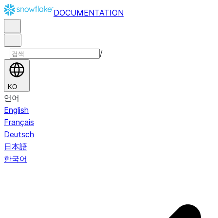
DOCUMENTATION
/
KO
언어
English
Français
Deutsch
日本語
한국어