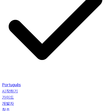
Português
시작하기
가이드
개발자
참조