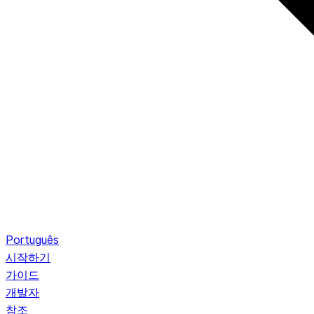
Português
시작하기
가이드
개발자
참조