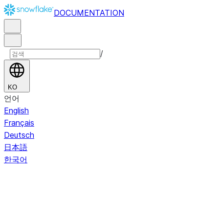
DOCUMENTATION
/
KO
언어
English
Français
Deutsch
日本語
한국어