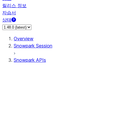
릴리스 정보
자습서
상태
Overview
Snowpark Session
Snowpark APIs
Input/Output
DataFrameReader
DataFrameWriter
FileOperation
PutResult
GetResult
DataFrameReader.avro