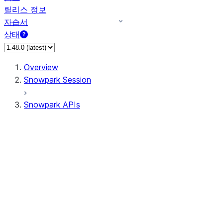
릴리스 정보
자습서
상태
Overview
Snowpark Session
Snowpark APIs
Input/Output
DataFrameReader
DataFrameWriter
FileOperation
PutResult
GetResult
DataFrameReader.avro