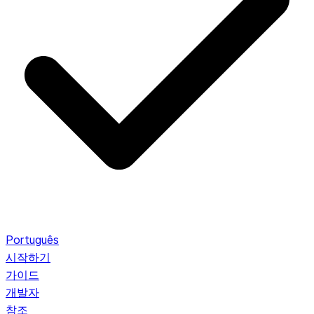
Português
시작하기
가이드
개발자
참조