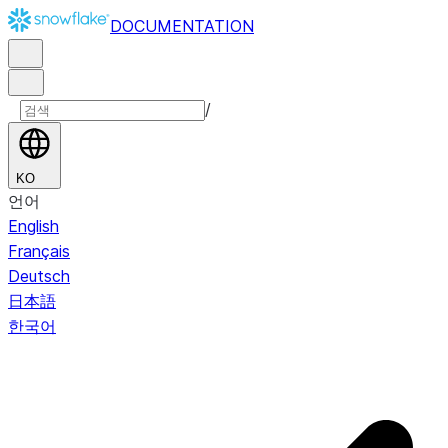
DOCUMENTATION
/
KO
언어
English
Français
Deutsch
日本語
한국어