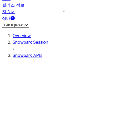
릴리스 정보
자습서
상태
Overview
Snowpark Session
Snowpark APIs
Input/Output
DataFrameReader
DataFrameWriter
FileOperation
PutResult
GetResult
DataFrameReader.avro