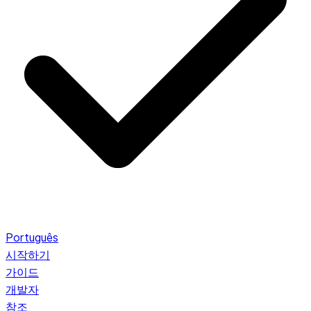
Português
시작하기
가이드
개발자
참조