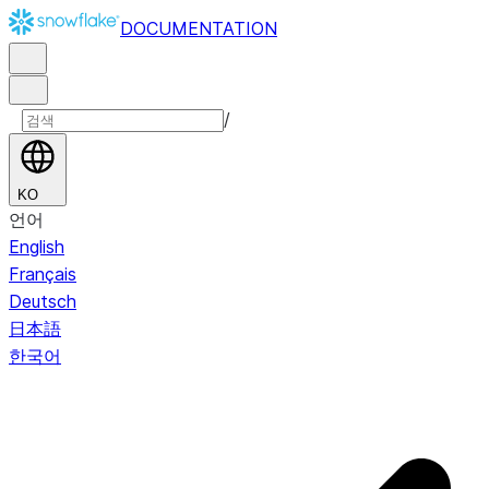
DOCUMENTATION
/
KO
언어
English
Français
Deutsch
日本語
한국어