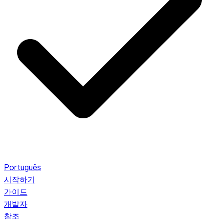
Português
시작하기
가이드
개발자
참조