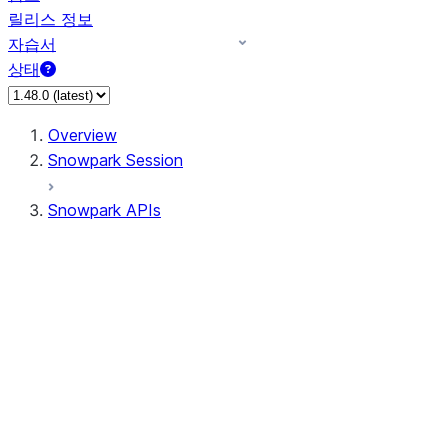
릴리스 정보
자습서
상태
Overview
Snowpark Session
Snowpark APIs
Input/Output
DataFrame
Column
Data Types