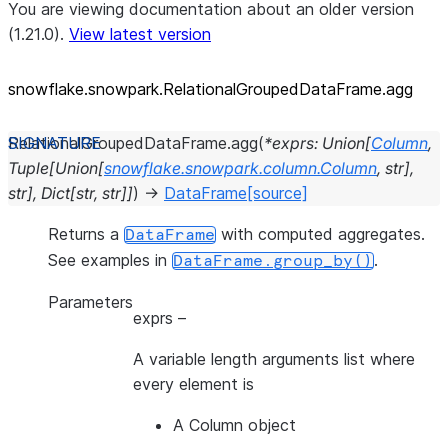
You are viewing documentation about an older version
(1.21.0).
View latest version
snowflake.snowpark.RelationalGroupedDataFrame.agg
RelationalGroupedDataFrame.
agg
(
*
exprs
:
Union
[
Column
,
Tuple
[
Union
[
snowflake.snowpark.column.Column
,
str
]
,
str
]
,
Dict
[
str
,
str
]
]
)
→
DataFrame
[source]
Returns a
with computed aggregates.
DataFrame
See examples in
.
DataFrame.group_by()
Parameters
exprs
–
A variable length arguments list where
every element is
A Column object