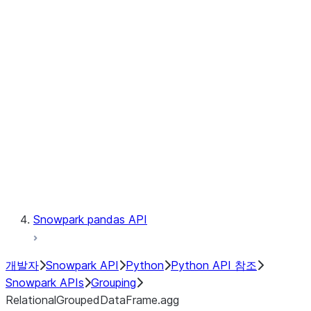
Observability
Files
LINEAGE
Context
Exceptions
Testing
Snowpark pandas API
개발자
Snowpark API
Python
Python API 참조
Snowpark APIs
Grouping
RelationalGroupedDataFrame.agg