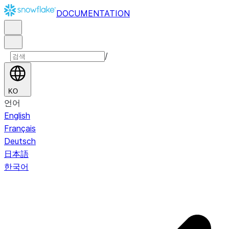
DOCUMENTATION
/
KO
언어
English
Français
Deutsch
日本語
한국어