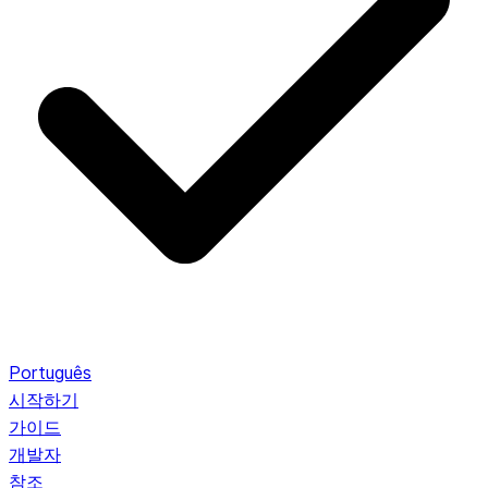
Português
시작하기
가이드
개발자
참조