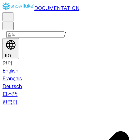
DOCUMENTATION
/
KO
언어
English
Français
Deutsch
日本語
한국어