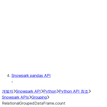
Observability
Files
LINEAGE
Context
Exceptions
Testing
Snowpark pandas API
개발자
Snowpark API
Python
Python API 참조
Snowpark APIs
Grouping
RelationalGroupedDataFrame.count