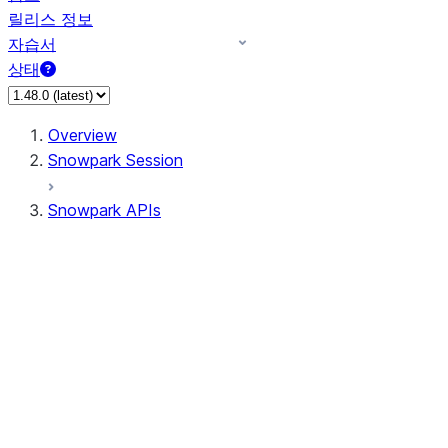
릴리스 정보
자습서
상태
Overview
Snowpark Session
Snowpark APIs
Input/Output
DataFrame
Column
Data Types