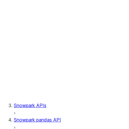
Session.builder
Session.custom_package_usage_config
Session.file
Session.query_tag
Session.lineage
Session.read
Session.sproc
Session.sql_simplifier_enabled
Session.telemetry_enabled
Session.udaf
Session.udf
Session.udtf
Session.session_id
Session.connection
Snowpark APIs
Snowpark pandas API