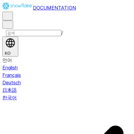
DOCUMENTATION
/
KO
언어
English
Français
Deutsch
日本語
한국어