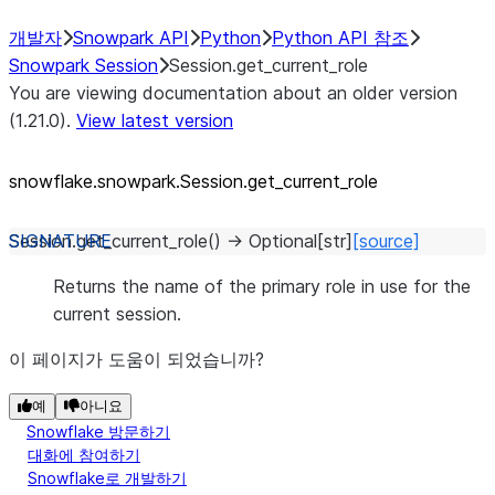
개발자
Snowpark API
Python
Python API 참조
Snowpark Session
Session.get_current_role
You are viewing documentation about an older version
(1.21.0).
View latest version
snowflake.snowpark.Session.get_
current_
role
Session.
get_current_role
(
)
→
Optional
[
str
]
[source]
Returns the name of the primary role in use for the
current session.
이 페이지가 도움이 되었습니까?
예
아니요
Snowflake 방문하기
대화에 참여하기
Snowflake로 개발하기