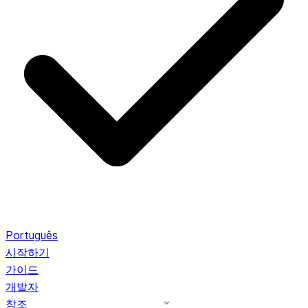
Português
시작하기
가이드
개발자
참조