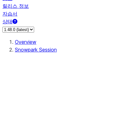
릴리스 정보
자습서
상태
Overview
Snowpark Session
Session
Session.SessionBuilder.app_name
Session.SessionBuilder.config
Session.SessionBuilder.configs
Session.SessionBuilder.create
Session.SessionBuilder.getOrCreate
Session.add_import
Session.add_packages
Session.add_requirements
Session.append_query_tag