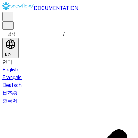
DOCUMENTATION
/
KO
언어
English
Français
Deutsch
日本語
한국어