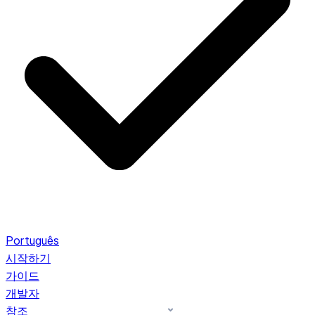
Português
시작하기
가이드
개발자
참조