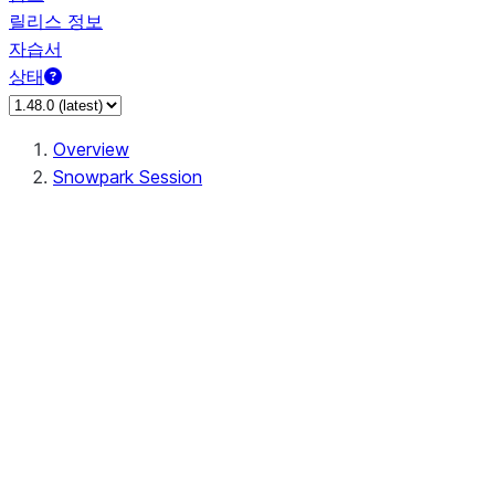
릴리스 정보
자습서
상태
Overview
Snowpark Session
Session
Session.SessionBuilder.app_name
Session.SessionBuilder.config
Session.SessionBuilder.configs
Session.SessionBuilder.create
Session.SessionBuilder.getOrCreate
Session.add_import
Session.add_packages
Session.add_requirements
Session.append_query_tag