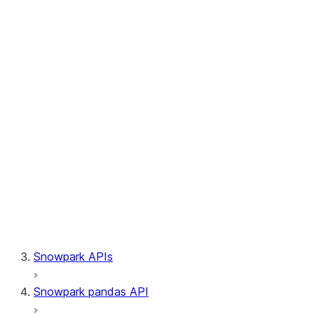
Session.builder
Session.custom_package_usage_config
Session.file
Session.query_tag
Session.lineage
Session.read
Session.sproc
Session.sql_simplifier_enabled
Session.telemetry_enabled
Session.udaf
Session.udf
Session.udtf
Session.session_id
Session.connection
Snowpark APIs
Snowpark pandas API