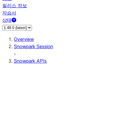
릴리스 정보
자습서
상태
Overview
Snowpark Session
Snowpark APIs
Input/Output
DataFrame
Column
Data Types