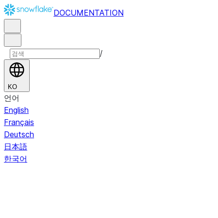
DOCUMENTATION
/
KO
언어
English
Français
Deutsch
日本語
한국어