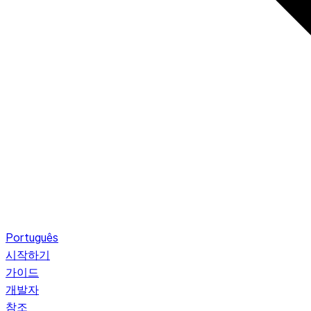
Português
시작하기
가이드
개발자
참조