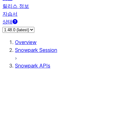
릴리스 정보
자습서
상태
Overview
Snowpark Session
Snowpark APIs
Input/Output
DataFrame
Column
Data Types