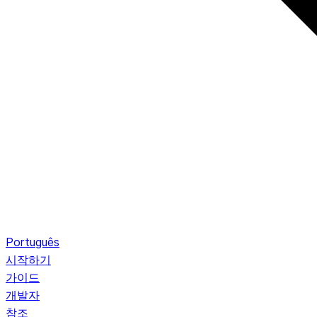
Português
시작하기
가이드
개발자
참조