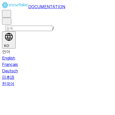
DOCUMENTATION
/
KO
언어
English
Français
Deutsch
日本語
한국어