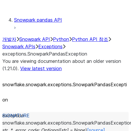
Testing
Snowpark pandas API
개발자
Snowpark API
Python
Python API 참조
Snowpark APIs
Exceptions
exceptions.SnowparkPandasException
You are viewing documentation about an older version
(1.21.0).
View latest version
snowflake.snowpark.exceptions.SnowparkPandasExcepti
on
exception
snowflake.snowpark.exceptions.
SnowparkPandasExceptio
str
,
*
,
error_code
:
Optional
[
str
]
=
None
)
[source]