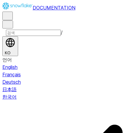
DOCUMENTATION
/
KO
언어
English
Français
Deutsch
日本語
한국어