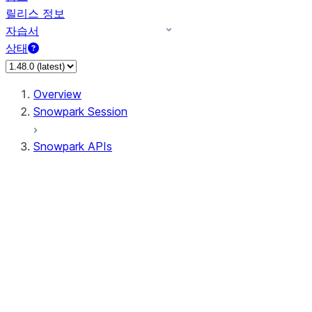
릴리스 정보
자습서
상태
Overview
Snowpark Session
Snowpark APIs
Input/Output
DataFrame
Column
Data Types