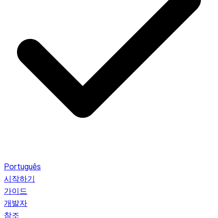
Português
시작하기
가이드
개발자
참조