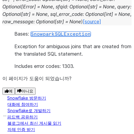
Optional
[
Error
]
=
None
,
sfqid
:
Optional
[
str
]
=
None
,
query
:
Optional
[
str
]
=
None
,
sql_error_code
:
Optional
[
int
]
=
None
,
raw_message
:
Optional
[
str
]
=
None
)
[source]
Bases:
SnowparkSQLException
Exception for ambiguous joins that are created from
the translated SQL statement.
Includes error codes: 1303.
이 페이지가 도움이 되었습니까?
예
아니요
Snowflake 방문하기
대화에 참여하기
Snowflake로 개발하기
피드백 공유하기
블로그에서 최신 게시물 읽기
자체 인증 받기