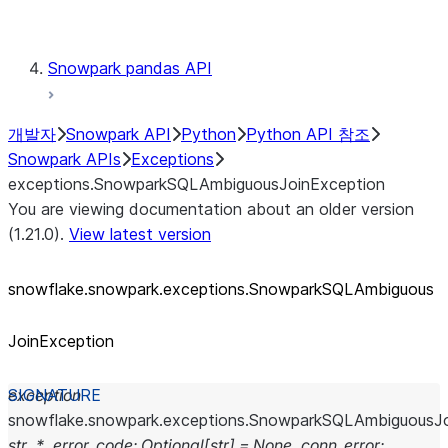
Testing
Snowpark pandas API
개발자
Snowpark API
Python
Python API 참조
Snowpark APIs
Exceptions
exceptions.SnowparkSQLAmbiguousJoinException
You are viewing documentation about an older version
(1.21.0).
View latest version
snowflake.snowpark.exceptions.SnowparkSQLAmbiguous
JoinException
exception
snowflake.snowpark.exceptions.
SnowparkSQLAmbiguousJo
str
,
*
,
error_code
:
Optional
[
str
]
=
None
,
conn_error
: