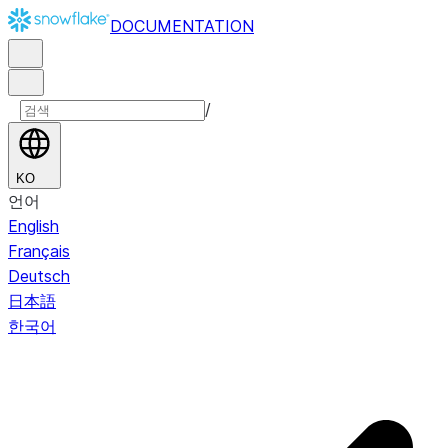
DOCUMENTATION
/
KO
언어
English
Français
Deutsch
日本語
한국어