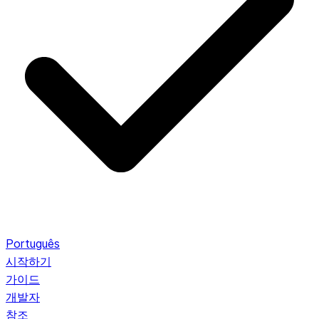
Português
시작하기
가이드
개발자
참조