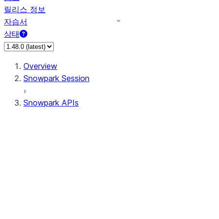
릴리스 정보
자습서
상태
Overview
Snowpark Session
Snowpark APIs
Input/Output
DataFrame
Column
Data Types