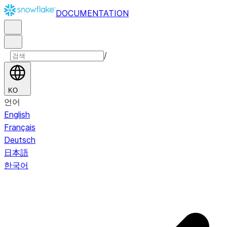
DOCUMENTATION
/
KO
언어
English
Français
Deutsch
日本語
한국어