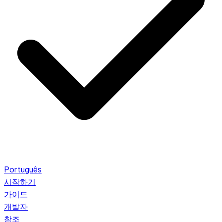
Português
시작하기
가이드
개발자
참조