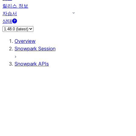
릴리스 정보
자습서
상태
Overview
Snowpark Session
Snowpark APIs
Input/Output
DataFrame
Column
Data Types