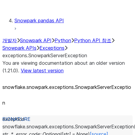
Testing
Snowpark pandas API
개발자
Snowpark API
Python
Python API 참조
Snowpark APIs
Exceptions
exceptions.SnowparkServerException
You are viewing documentation about an older version
(1.21.0).
View latest version
snowflake.snowpark.exceptions.SnowparkServerExceptio
n
exception
snowflake.snowpark.exceptions.
SnowparkServerException
str
,
*
,
error_code
:
Optional
[
str
]
=
None
)
[source]