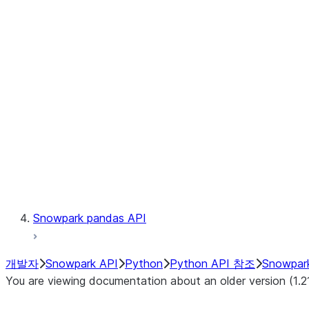
files.SnowflakeFile.readinto1
files.SnowflakeFile.seek
files.SnowflakeFile.seekable
files.SnowflakeFile.tell
LINEAGE
Context
Exceptions
Testing
Snowpark pandas API
개발자
Snowpark API
Python
Python API 참조
Snowpar
You are viewing documentation about an older version (1.2