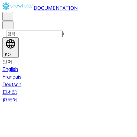
DOCUMENTATION
/
KO
언어
English
Français
Deutsch
日本語
한국어