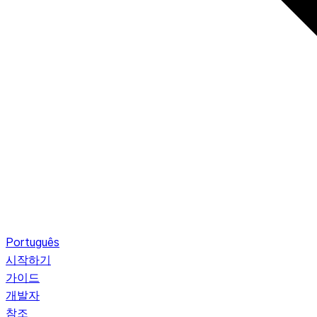
Português
시작하기
가이드
개발자
참조