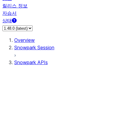
릴리스 정보
자습서
상태
Overview
Snowpark Session
Snowpark APIs
Input/Output
DataFrame
Column
Data Types