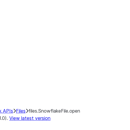
k APIs
Files
files.SnowflakeFile.open
1.0).
View latest version