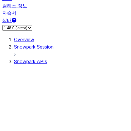
릴리스 정보
자습서
상태
Overview
Snowpark Session
Snowpark APIs
Input/Output
DataFrame
Column
Data Types