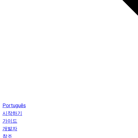
Português
시작하기
가이드
개발자
참조