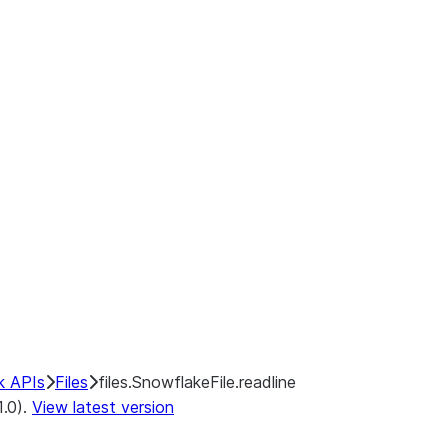
k APIs
Files
files.SnowflakeFile.readline
1.0).
View latest version