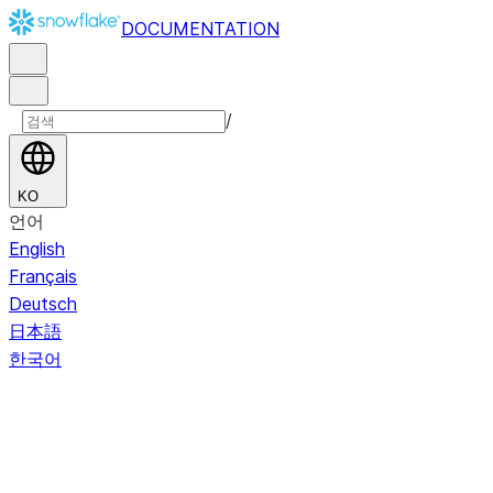
DOCUMENTATION
/
KO
언어
English
Français
Deutsch
日本語
한국어