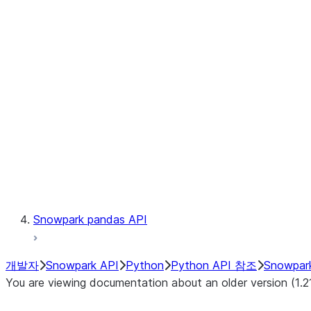
files.SnowflakeFile.readinto1
files.SnowflakeFile.seek
files.SnowflakeFile.seekable
files.SnowflakeFile.tell
LINEAGE
Context
Exceptions
Testing
Snowpark pandas API
개발자
Snowpark API
Python
Python API 참조
Snowpar
You are viewing documentation about an older version (1.2