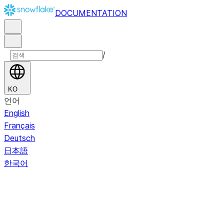
DOCUMENTATION
/
KO
언어
English
Français
Deutsch
日本語
한국어