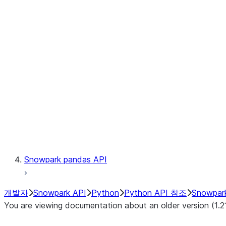
files.SnowflakeFile.readinto1
files.SnowflakeFile.seek
files.SnowflakeFile.seekable
files.SnowflakeFile.tell
LINEAGE
Context
Exceptions
Testing
Snowpark pandas API
개발자
Snowpark API
Python
Python API 참조
Snowpar
You are viewing documentation about an older version (1.2