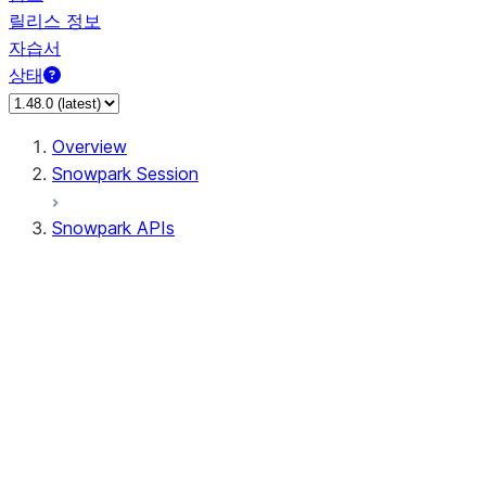
릴리스 정보
자습서
상태
Overview
Snowpark Session
Snowpark APIs
Input/Output
DataFrame
Column
Data Types