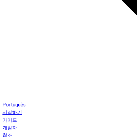
Português
시작하기
가이드
개발자
참조