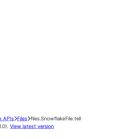
k APIs
Files
files.SnowflakeFile.tell
1.0).
View latest version