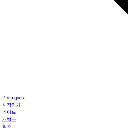
Português
시작하기
가이드
개발자
참조