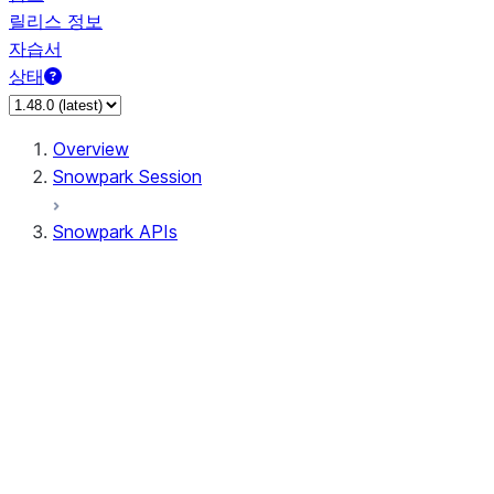
릴리스 정보
자습서
상태
Overview
Snowpark Session
Snowpark APIs
Input/Output
DataFrame
Column
Data Types