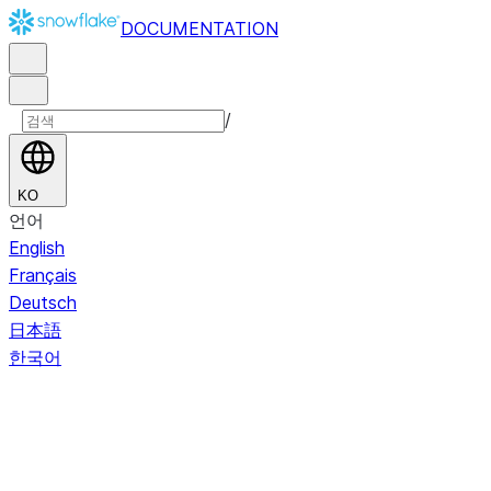
DOCUMENTATION
/
KO
언어
English
Français
Deutsch
日本語
한국어