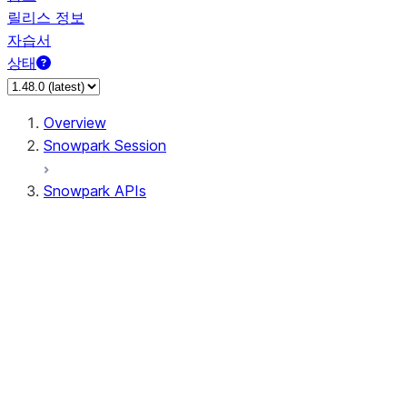
릴리스 정보
자습서
상태
Overview
Snowpark Session
Snowpark APIs
Input/Output
DataFrame
Column
Data Types