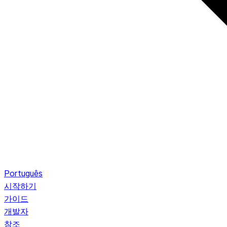
Português
시작하기
가이드
개발자
참조