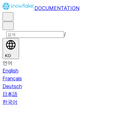
DOCUMENTATION
/
KO
언어
English
Français
Deutsch
日本語
한국어