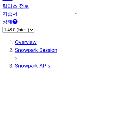
릴리스 정보
자습서
상태
Overview
Snowpark Session
Snowpark APIs
Input/Output
DataFrame
Column
Data Types