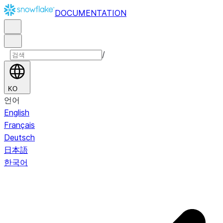
DOCUMENTATION
/
KO
언어
English
Français
Deutsch
日本語
한국어