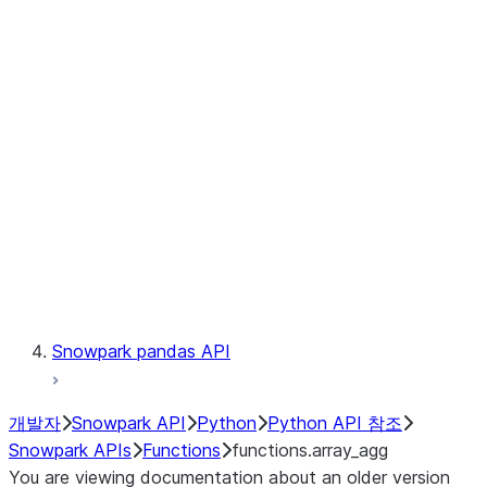
Observability
Files
LINEAGE
Context
Exceptions
Testing
Snowpark pandas API
개발자
Snowpark API
Python
Python API 참조
Snowpark APIs
Functions
functions.array_agg
You are viewing documentation about an older version