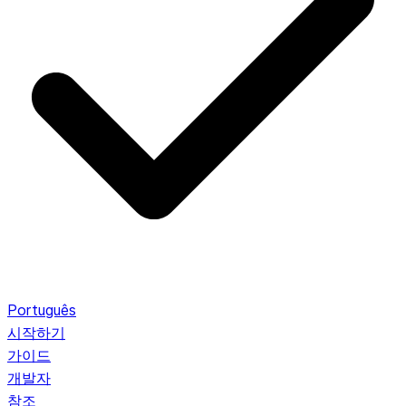
Português
시작하기
가이드
개발자
참조