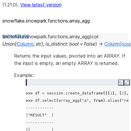
(1.21.0).
View latest version
snowflake.snowpark.functions.array_
agg
snowflake.snowpark.functions.
array_agg
(
col
:
Union
[
Column
,
str
]
,
is_distinct
:
bool
=
False
)
→
Column
[sou
Returns the input values, pivoted into an ARRAY. If
the input is empty, an empty ARRAY is returned.
Example::
Copy
E
>>> 
df
=
session
.
create_dataframe
([[
1
],
[
2
],
>>> 
df
.
select
(
array_agg
(
"a"
,
True
)
.
alias
(
"res
------------
|"RESULT"  |
------------
|[         |