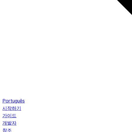
Português
시작하기
가이드
개발자
참조