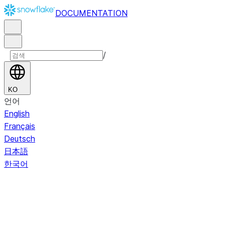
DOCUMENTATION
/
KO
언어
English
Français
Deutsch
日本語
한국어