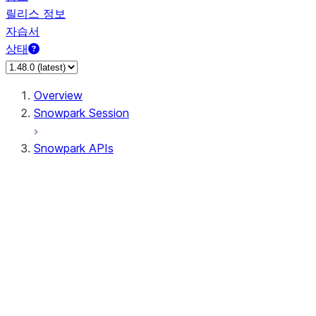
릴리스 정보
자습서
상태
Overview
Snowpark Session
Snowpark APIs
Input/Output
DataFrame
Column
Data Types