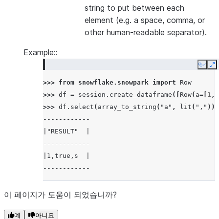
string to put between each
element (e.g. a space, comma, or
other human-readable separator).
Example::
Copy
E
>>> 
from
snowflake.snowpark
import
Row
>>> 
df
=
session
.
create_dataframe
([
Row
(
a
=
[
1
,
>>> 
df
.
select
(
array_to_string
(
"a"
,
lit
(
","
))
.
------------
|"RESULT"  |
------------
|1,true,s  |
------------
이 페이지가 도움이 되었습니까?
예
아니요