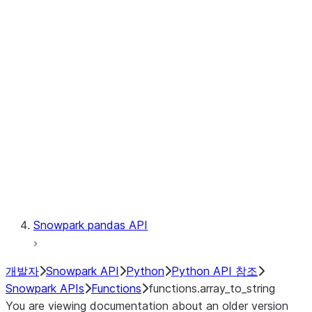
Observability
Files
LINEAGE
Context
Exceptions
Testing
Snowpark pandas API
개발자
Snowpark API
Python
Python API 참조
Snowpark APIs
Functions
functions.array_to_string
You are viewing documentation about an older version