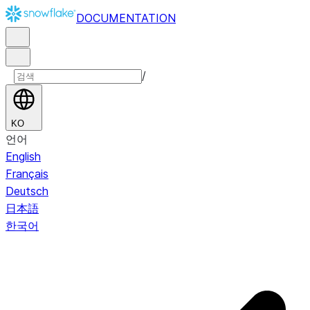
DOCUMENTATION
/
KO
언어
English
Français
Deutsch
日本語
한국어