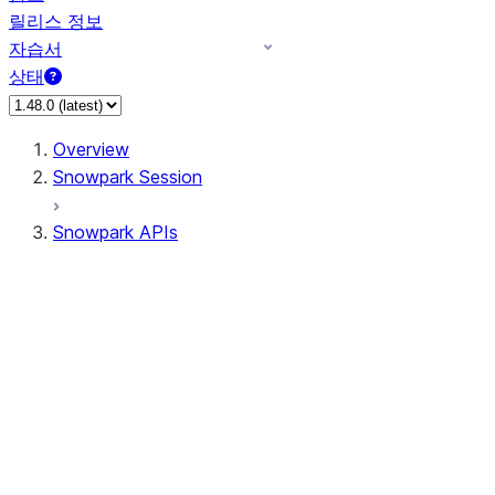
릴리스 정보
자습서
상태
Overview
Snowpark Session
Snowpark APIs
Input/Output
DataFrame
Column
Data Types