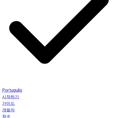
Português
시작하기
가이드
개발자
참조