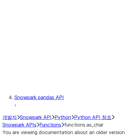
Observability
Files
LINEAGE
Context
Exceptions
Testing
Snowpark pandas API
개발자
Snowpark API
Python
Python API 참조
Snowpark APIs
Functions
functions.as_char
You are viewing documentation about an older version