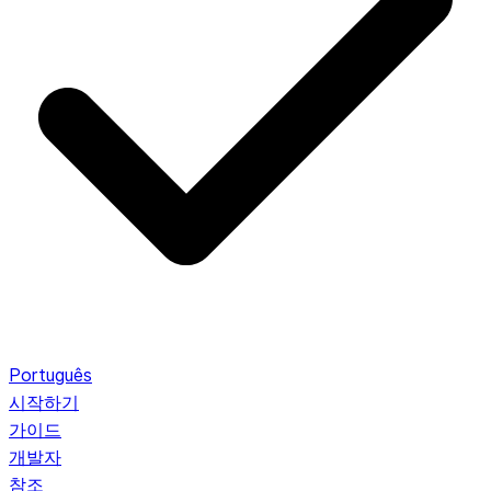
Português
시작하기
가이드
개발자
참조