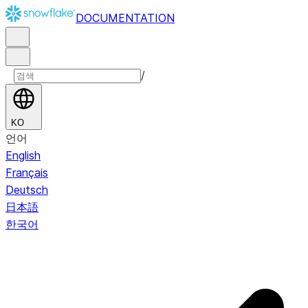
DOCUMENTATION
/
KO
언어
English
Français
Deutsch
日本語
한국어