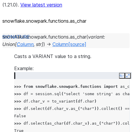
(1.21.0).
View latest version
snowflake.snowpark.functions.as_
char
snowflake.snowpark.functions.
as_char
(
variant
:
Union
[
Column
,
str
]
)
→
Column
[source]
Casts a VARIANT value to a string.
Example:
Copy
E
>>> 
from
snowflake.snowpark.functions
import
as_ch
>>> 
df
=
session
.
sql
(
"select 'some string' as char
>>> 
df
.
char_v
=
to_variant
(
df
.
char
)
>>> 
df
.
select
(
df
.
char_v
.
as_
(
"char"
))
.
collect
()
==
False
>>> 
df
.
select
(
as_char
(
df
.
char_v
)
.
as_
(
"char"
))
.
coll
True