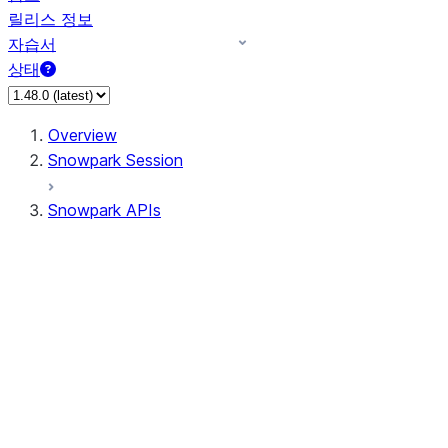
릴리스 정보
자습서
상태
Overview
Snowpark Session
Snowpark APIs
Input/Output
DataFrame
Column
Data Types