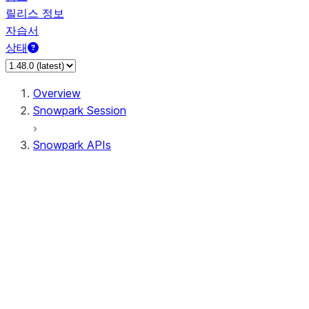
릴리스 정보
자습서
상태
Overview
Snowpark Session
Snowpark APIs
Input/Output
DataFrame
Column
Data Types