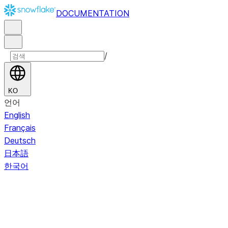
DOCUMENTATION
/
KO
언어
English
Français
Deutsch
日本語
한국어