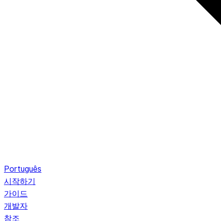
Português
시작하기
가이드
개발자
참조