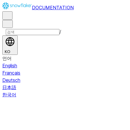
DOCUMENTATION
/
KO
언어
English
Français
Deutsch
日本語
한국어