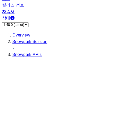
릴리스 정보
자습서
상태
Overview
Snowpark Session
Snowpark APIs
Input/Output
DataFrame
Column
Data Types