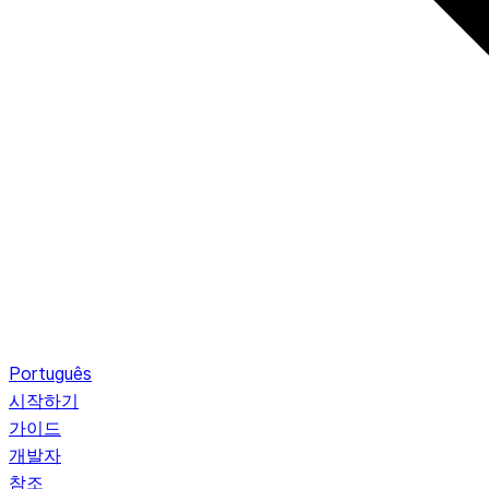
Português
시작하기
가이드
개발자
참조