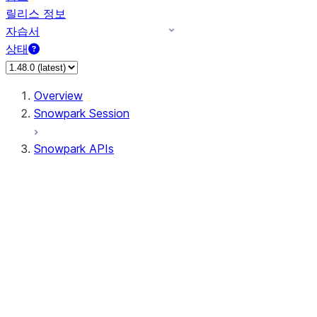
릴리스 정보
자습서
상태
Overview
Snowpark Session
Snowpark APIs
Input/Output
DataFrame
Column
Data Types