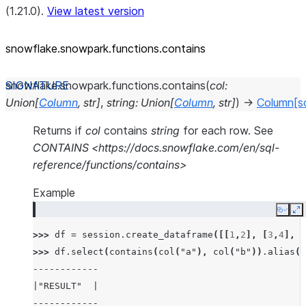
(1.21.0).
View latest version
snowflake.snowpark.functions.contains
snowflake.snowpark.functions.
contains
(
col
:
Union
[
Column
,
str
]
,
string
:
Union
[
Column
,
str
]
)
→
Column
[s
Returns if
col
contains
string
for each row. See
CONTAINS <https://docs.snowflake.com/en/sql-
reference/functions/contains>
Example
Copy
E
>>> 
df
=
session
.
create_dataframe
([[
1
,
2
],
[
3
,
4
],
[
>>> 
df
.
select
(
contains
(
col
(
"a"
),
col
(
"b"
))
.
alias
(
"
------------
|"RESULT"  |
------------