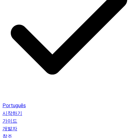
Português
시작하기
가이드
개발자
참조