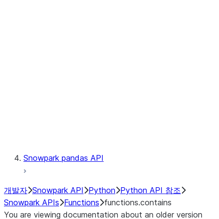
Observability
Files
LINEAGE
Context
Exceptions
Testing
Snowpark pandas API
개발자
Snowpark API
Python
Python API 참조
Snowpark APIs
Functions
functions.contains
You are viewing documentation about an older version