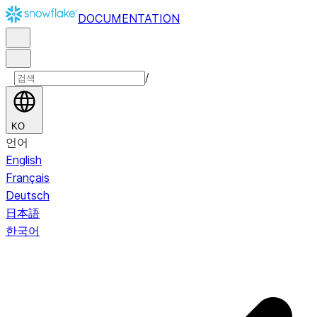
DOCUMENTATION
/
KO
언어
English
Français
Deutsch
日本語
한국어