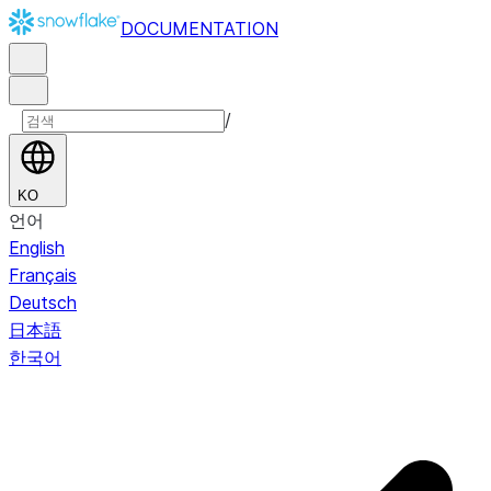
DOCUMENTATION
/
KO
언어
English
Français
Deutsch
日本語
한국어