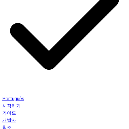
Português
시작하기
가이드
개발자
참조