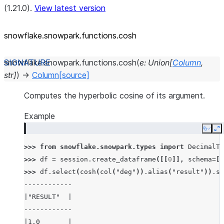
(1.21.0).
View latest version
snowflake.snowpark.functions.cosh
snowflake.snowpark.functions.
cosh
(
e
:
Union
[
Column
,
str
]
)
→
Column
[source]
Computes the hyperbolic cosine of its argument.
Example
Copy
E
>>> 
from
snowflake.snowpark.types
import
DecimalTy
>>> 
df
=
session
.
create_dataframe
([[
0
]],
schema
=
[
"
>>> 
df
.
select
(
cosh
(
col
(
"deg"
))
.
alias
(
"result"
))
.
sh
------------
|"RESULT"  |
------------
|1.0       |