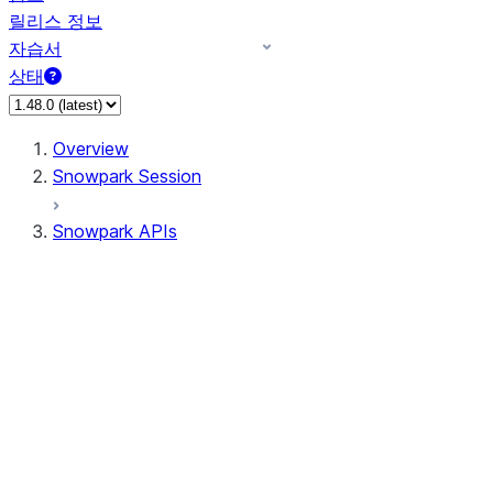
릴리스 정보
자습서
상태
Overview
Snowpark Session
Snowpark APIs
Input/Output
DataFrame
Column
Data Types