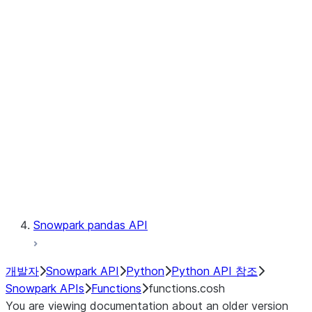
Observability
Files
LINEAGE
Context
Exceptions
Testing
Snowpark pandas API
개발자
Snowpark API
Python
Python API 참조
Snowpark APIs
Functions
functions.cosh
You are viewing documentation about an older version