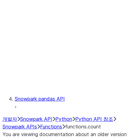
Observability
Files
LINEAGE
Context
Exceptions
Testing
Snowpark pandas API
개발자
Snowpark API
Python
Python API 참조
Snowpark APIs
Functions
functions.count
You are viewing documentation about an older version