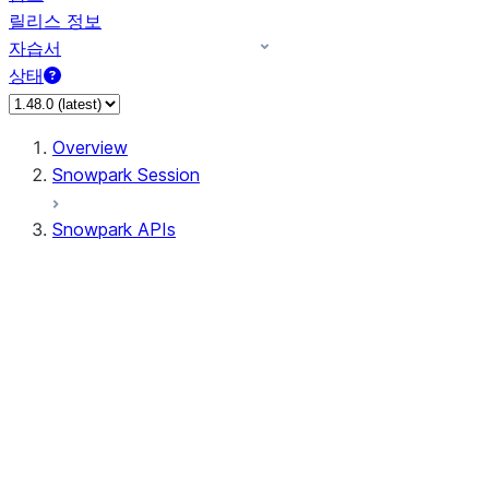
릴리스 정보
자습서
상태
Overview
Snowpark Session
Snowpark APIs
Input/Output
DataFrame
Column
Data Types