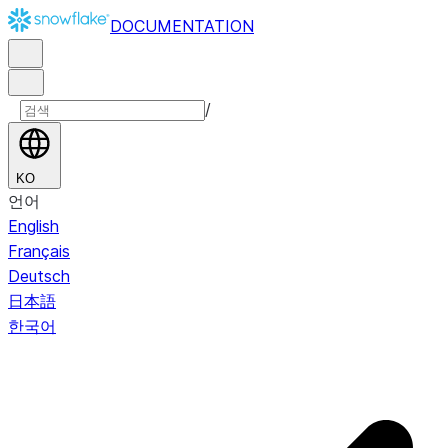
DOCUMENTATION
/
KO
언어
English
Français
Deutsch
日本語
한국어