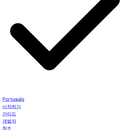
Português
시작하기
가이드
개발자
참조