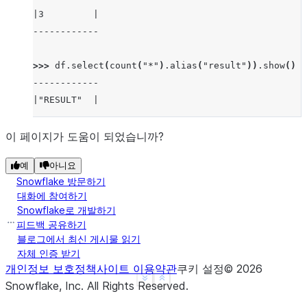
|3         |
------------
>>> 
df
.
select
(
count
(
"*"
)
.
alias
(
"result"
))
.
show
()
------------
|"RESULT"  |
------------
|5         |
이 페이지가 도움이 되었습니까?
------------
예
아니요
Snowflake 방문하기
대화에 참여하기
Snowflake로 개발하기
피드백 공유하기
블로그에서 최신 게시물 읽기
자체 인증 받기
개인정보 보호정책
사이트 이용약관
쿠키 설정
©
2026
See more
Show less
Snowflake, Inc.
All Rights Reserved
.