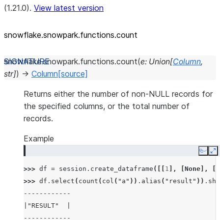
(1.21.0).
View latest version
snowflake.snowpark.functions.count
snowflake.snowpark.functions.
count
(
e
:
Union
[
Column
,
str
]
)
→
Column
[source]
Returns either the number of non-NULL records for
the specified columns, or the total number of
records.
Example
Copy
E
>>> 
df
=
session
.
create_dataframe
([[
1
],
[
None
],
[
3
>>> 
df
.
select
(
count
(
col
(
"a"
))
.
alias
(
"result"
))
.
sho
------------
|"RESULT"  |
------------