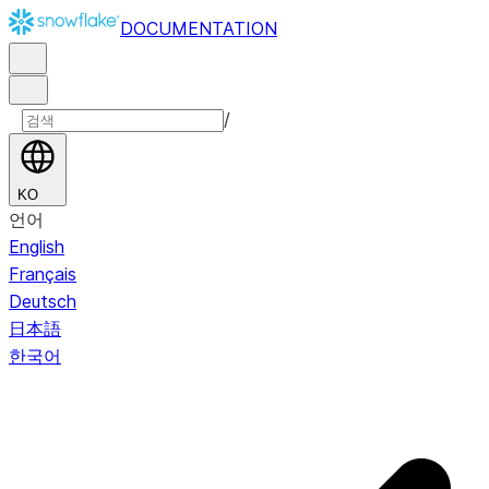
DOCUMENTATION
/
KO
언어
English
Français
Deutsch
日本語
한국어