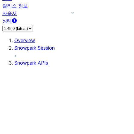
릴리스 정보
자습서
상태
Overview
Snowpark Session
Snowpark APIs
Input/Output
DataFrame
Column
Data Types