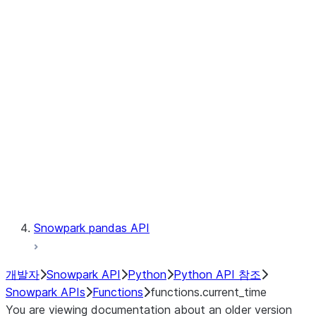
Observability
Files
LINEAGE
Context
Exceptions
Testing
Snowpark pandas API
개발자
Snowpark API
Python
Python API 참조
Snowpark APIs
Functions
functions.current_time
You are viewing documentation about an older version