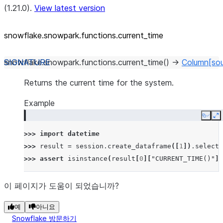
(1.21.0).
View latest version
snowflake.snowpark.functions.current_
time
snowflake.snowpark.functions.
current_time
(
)
→
Column
[so
Returns the current time for the system.
Example
Copy
E
>>> 
import
datetime
>>> 
result
=
session
.
create_dataframe
([
1
])
.
select
(
>>> 
assert
isinstance
(
result
[
0
][
"CURRENT_TIME()"
],
이 페이지가 도움이 되었습니까?
예
아니요
Snowflake 방문하기