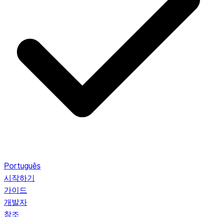
Português
시작하기
가이드
개발자
참조