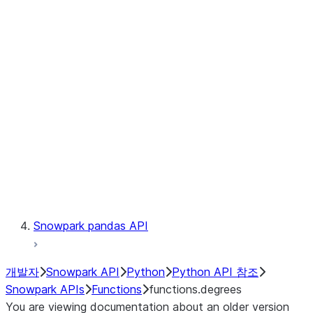
Observability
Files
LINEAGE
Context
Exceptions
Testing
Snowpark pandas API
개발자
Snowpark API
Python
Python API 참조
Snowpark APIs
Functions
functions.degrees
You are viewing documentation about an older version