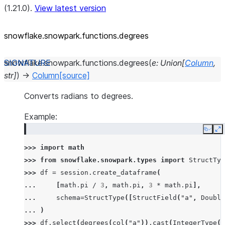
(1.21.0).
View latest version
snowflake.snowpark.functions.degrees
snowflake.snowpark.functions.
degrees
(
e
:
Union
[
Column
,
str
]
)
→
Column
[source]
Converts radians to degrees.
Example:
Copy
E
>>> 
import
math
>>> 
from
snowflake.snowpark.types
import
StructTyp
>>> 
df
=
session
.
create_dataframe
(
... 
[
math
.
pi
/
3
,
math
.
pi
,
3
*
math
.
pi
],
... 
schema
=
StructType
([
StructField
(
"a"
,
Double
... 
)
>>> 
df
.
select
(
degrees
(
col
(
"a"
))
.
cast
(
IntegerType
()