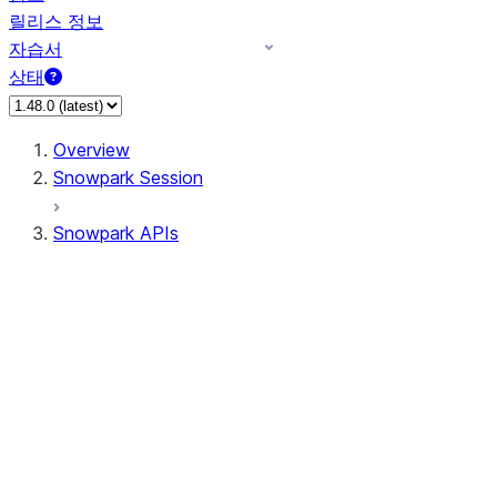
릴리스 정보
자습서
상태
Overview
Snowpark Session
Snowpark APIs
Input/Output
DataFrame
Column
Data Types