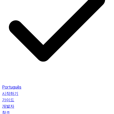
Português
시작하기
가이드
개발자
참조