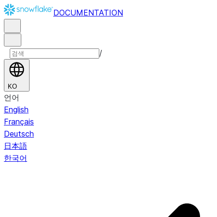
DOCUMENTATION
/
KO
언어
English
Français
Deutsch
日本語
한국어