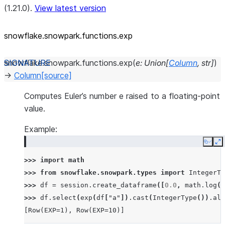
(1.21.0).
View latest version
snowflake.snowpark.functions.exp
snowflake.snowpark.functions.
exp
(
e
:
Union
[
Column
,
str
]
)
→
Column
[source]
Computes Euler’s number e raised to a floating-point
value.
Example:
Copy
E
>>> 
import
math
>>> 
from
snowflake.snowpark.types
import
IntegerTy
>>> 
df
=
session
.
create_dataframe
([
0.0
,
math
.
log
(
1
>>> 
df
.
select
(
exp
(
df
[
"a"
])
.
cast
(
IntegerType
())
.
ali
[Row(EXP=1), Row(EXP=10)]