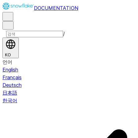
DOCUMENTATION
/
KO
언어
English
Français
Deutsch
日本語
한국어