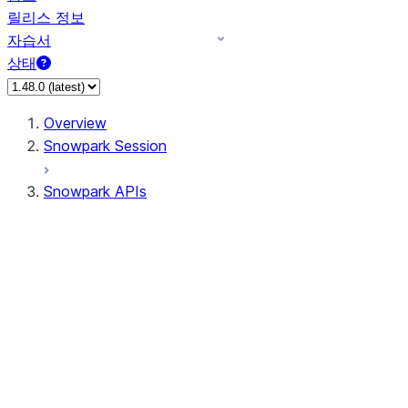
릴리스 정보
자습서
상태
Overview
Snowpark Session
Snowpark APIs
Input/Output
DataFrame
Column
Data Types