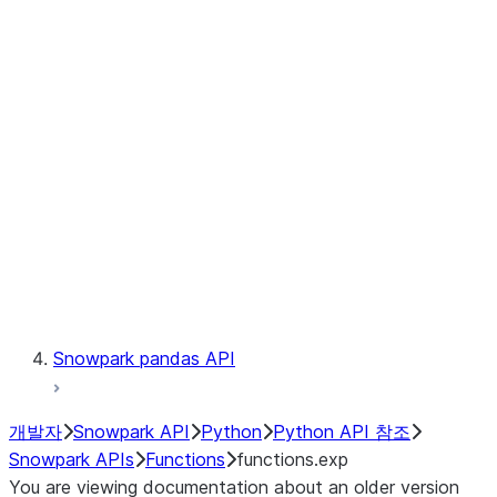
Observability
Files
LINEAGE
Context
Exceptions
Testing
Snowpark pandas API
개발자
Snowpark API
Python
Python API 참조
Snowpark APIs
Functions
functions.exp
You are viewing documentation about an older version