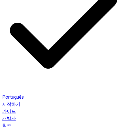
Português
시작하기
가이드
개발자
참조