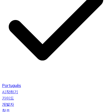
Português
시작하기
가이드
개발자
참조