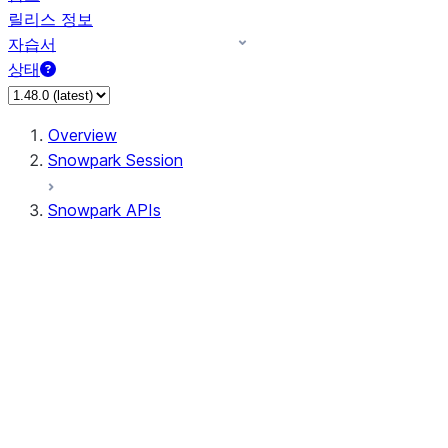
릴리스 정보
자습서
상태
Overview
Snowpark Session
Snowpark APIs
Input/Output
DataFrame
Column
Data Types