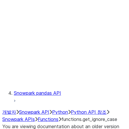
Observability
Files
LINEAGE
Context
Exceptions
Testing
Snowpark pandas API
개발자
Snowpark API
Python
Python API 참조
Snowpark APIs
Functions
functions.get_ignore_case
You are viewing documentation about an older version