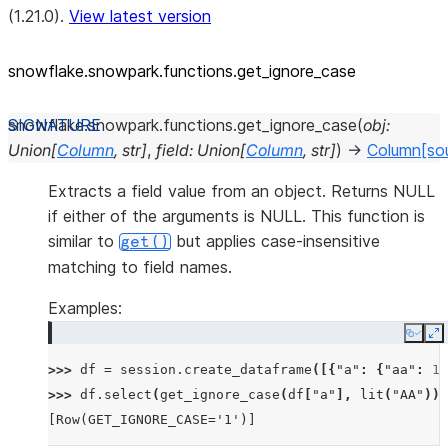
(1.21.0).
View latest version
snowflake.snowpark.functions.get_
ignore_
case
snowflake.snowpark.functions.
get_ignore_case
(
obj
:
Union
[
Column
,
str
]
,
field
:
Union
[
Column
,
str
]
)
→
Column
[so
Extracts a field value from an object. Returns NULL
if either of the arguments is NULL. This function is
similar to
but applies case-insensitive
get()
matching to field names.
Examples:
Copy
E
>>> 
df
=
session
.
create_dataframe
([{
"a"
:
{
"aa"
:
1
,
>>> 
df
.
select
(
get_ignore_case
(
df
[
"a"
],
lit
(
"AA"
))
.
[Row(GET_IGNORE_CASE='1')]