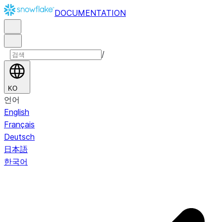
DOCUMENTATION
/
KO
언어
English
Français
Deutsch
日本語
한국어