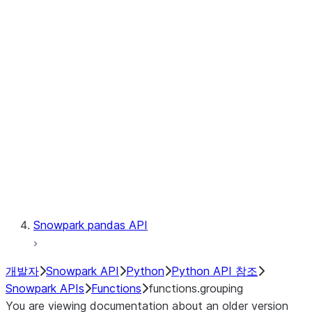
Observability
Files
LINEAGE
Context
Exceptions
Testing
Snowpark pandas API
개발자
Snowpark API
Python
Python API 참조
Snowpark APIs
Functions
functions.grouping
You are viewing documentation about an older version