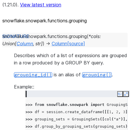
(1.21.0).
View latest version
snowflake.snowpark.functions.grouping
snowflake.snowpark.functions.
grouping
(
*
cols
:
Union
[
Column
,
str
]
)
→
Column
[source]
Describes which of a list of expressions are grouped
in a row produced by a GROUP BY query.
is an alias of
.
grouping_id()
grouping()
Example::
Copy
E
>>> 
from
snowflake.snowpark
import
GroupingSe
>>> 
df
=
session
.
create_dataframe
([[
1
,
2
,
3
],
>>> 
grouping_sets
=
GroupingSets
([
col
(
"a"
)],
>>> 
df
.
group_by_grouping_sets
(
grouping_sets
)
.