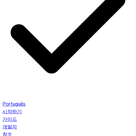
Português
시작하기
가이드
개발자
참조