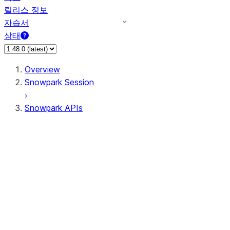
릴리스 정보
자습서
상태
Overview
Snowpark Session
Snowpark APIs
Input/Output
DataFrame
Column
Data Types