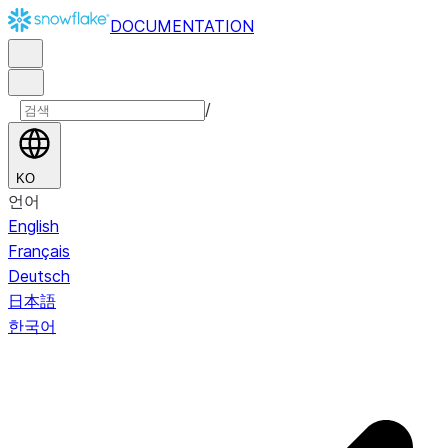
DOCUMENTATION
/
KO
언어
English
Français
Deutsch
日本語
한국어