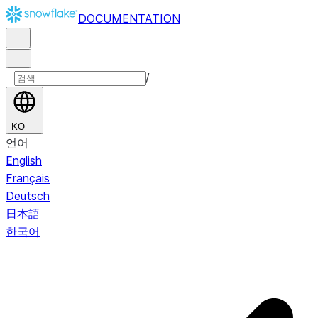
DOCUMENTATION
/
KO
언어
English
Français
Deutsch
日本語
한국어