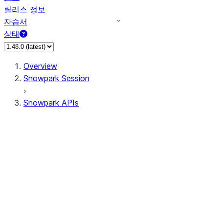
릴리스 정보
자습서
상태
Overview
Snowpark Session
Snowpark APIs
Input/Output
DataFrame
Column
Data Types