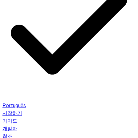
Português
시작하기
가이드
개발자
참조