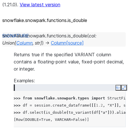
(1.21.0).
View latest version
snowflake.snowpark.functions.is_
double
snowflake.snowpark.functions.
is_double
(
col
:
Union
[
Column
,
str
]
)
→
Column
[source]
Returns true if the specified VARIANT column
contains a floating-point value, fixed-point decimal,
or integer.
Examples:
Copy
E
>>> 
from
snowflake.snowpark.types
import
StructFie
>>> 
df
=
session
.
create_dataframe
([[
1.2
,
"X"
]],
sc
>>> 
df
.
select
(
is_double
(
to_variant
(
df
[
"a"
]))
.
alias
[Row(DOUBLE=True, VARCHAR=False)]