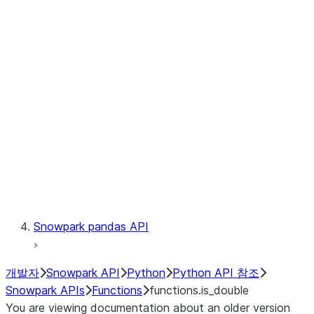
Observability
Files
LINEAGE
Context
Exceptions
Testing
Snowpark pandas API
개발자
Snowpark API
Python
Python API 참조
Snowpark APIs
Functions
functions.is_double
You are viewing documentation about an older version