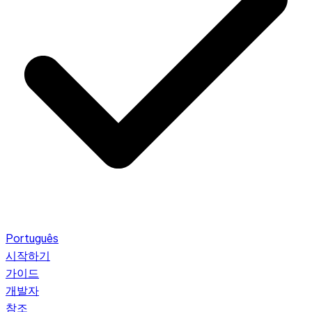
Português
시작하기
가이드
개발자
참조