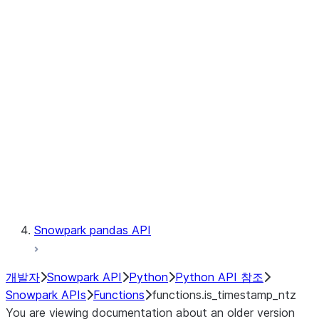
Observability
Files
LINEAGE
Context
Exceptions
Testing
Snowpark pandas API
개발자
Snowpark API
Python
Python API 참조
Snowpark APIs
Functions
functions.is_timestamp_ntz
You are viewing documentation about an older version