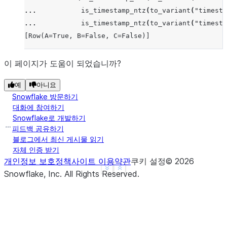
... 
is_timestamp_ntz
(
to_variant
(
"timesta
... 
is_timestamp_ntz
(
to_variant
(
"timesta
[Row(A=True, B=False, C=False)]
이 페이지가 도움이 되었습니까?
예
아니요
Snowflake 방문하기
대화에 참여하기
Snowflake로 개발하기
피드백 공유하기
블로그에서 최신 게시물 읽기
자체 인증 받기
개인정보 보호정책
사이트 이용약관
쿠키 설정
©
2026
See more
Show less
Snowflake, Inc.
All Rights Reserved
.