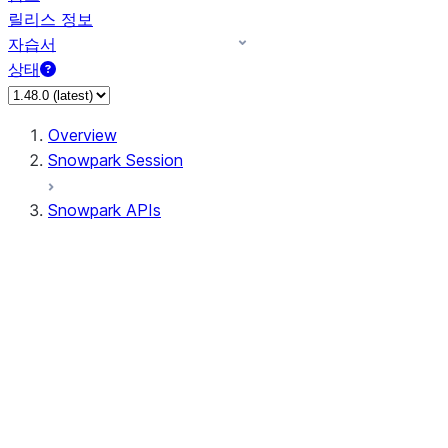
릴리스 정보
자습서
상태
Overview
Snowpark Session
Snowpark APIs
Input/Output
DataFrame
Column
Data Types