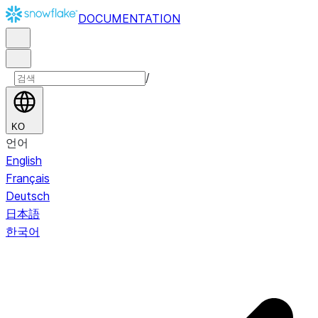
DOCUMENTATION
/
KO
언어
English
Français
Deutsch
日本語
한국어