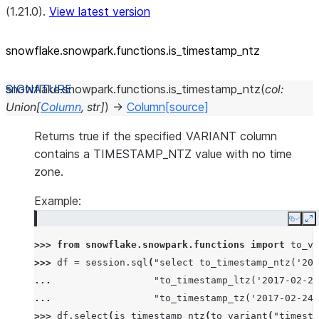
(1.21.0).
View latest version
snowflake.snowpark.functions.is_
timestamp_
ntz
snowflake.snowpark.functions.
is_timestamp_ntz
(
col
:
Union
[
Column
,
str
]
)
→
Column
[source]
Returns true if the specified VARIANT column
contains a TIMESTAMP_NTZ value with no time
zone.
Example:
Copy
E
>>> 
from
snowflake.snowpark.functions
import
to_va
>>> 
df
=
session
.
sql
(
"select to_timestamp_ntz('201
... 
"to_timestamp_ltz('2017-02-24
... 
"to_timestamp_tz('2017-02-24 
>>> 
df
.
select
(
is_timestamp_ntz
(
to_variant
(
"timesta