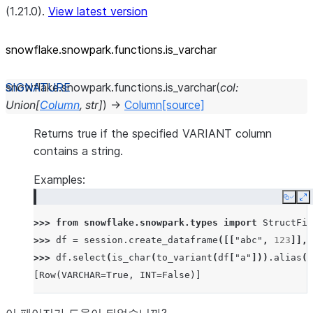
(1.21.0).
View latest version
snowflake.snowpark.functions.is_
varchar
snowflake.snowpark.functions.
is_varchar
(
col
:
Union
[
Column
,
str
]
)
→
Column
[source]
Returns true if the specified VARIANT column
contains a string.
Examples:
Copy
E
>>> 
from
snowflake.snowpark.types
import
StructFie
>>> 
df
=
session
.
create_dataframe
([[
"abc"
,
123
]],
>>> 
df
.
select
(
is_char
(
to_variant
(
df
[
"a"
]))
.
alias
(
"
[Row(VARCHAR=True, INT=False)]