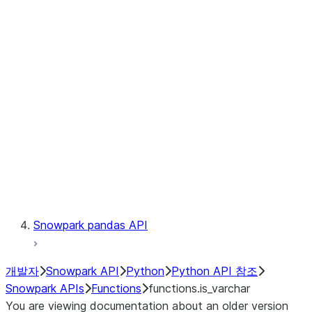
Observability
Files
LINEAGE
Context
Exceptions
Testing
Snowpark pandas API
개발자
Snowpark API
Python
Python API 참조
Snowpark APIs
Functions
functions.is_varchar
You are viewing documentation about an older version