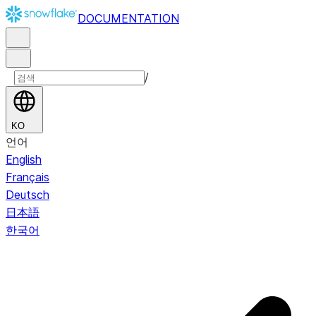
DOCUMENTATION
/
KO
언어
English
Français
Deutsch
日本語
한국어