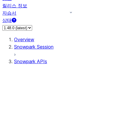
릴리스 정보
자습서
상태
Overview
Snowpark Session
Snowpark APIs
Input/Output
DataFrame
Column
Data Types