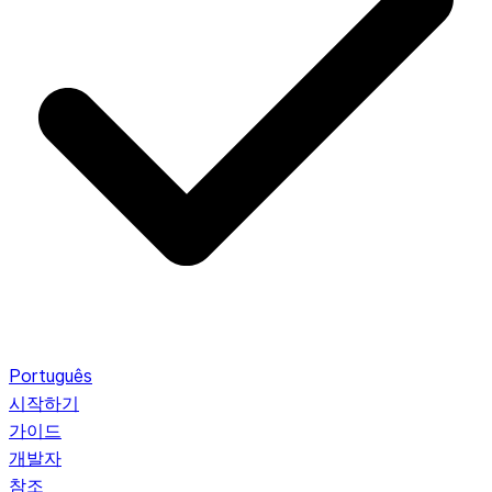
Português
시작하기
가이드
개발자
참조