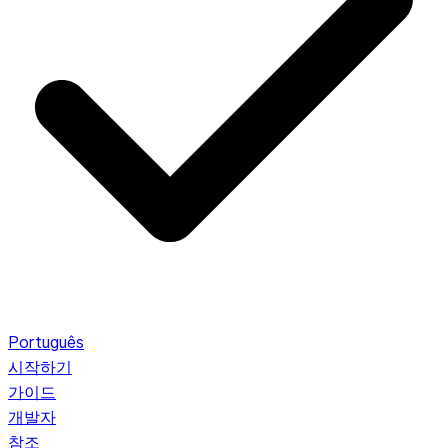
Português
시작하기
가이드
개발자
참조