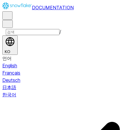
DOCUMENTATION
/
KO
언어
English
Français
Deutsch
日本語
한국어