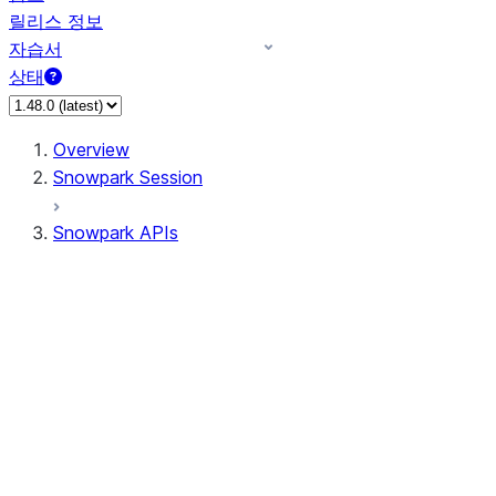
릴리스 정보
자습서
상태
Overview
Snowpark Session
Snowpark APIs
Input/Output
DataFrame
Column
Data Types