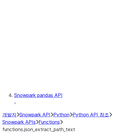
Observability
Files
LINEAGE
Context
Exceptions
Testing
Snowpark pandas API
개발자
Snowpark API
Python
Python API 참조
Snowpark APIs
Functions
functions.json_extract_path_text