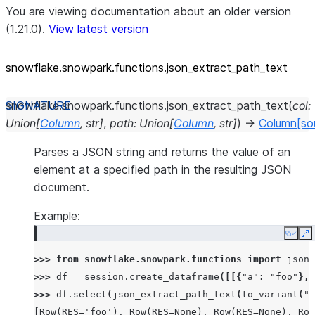
You are viewing documentation about an older version
(1.21.0).
View latest version
snowflake.snowpark.functions.json_
extract_
path_
text
snowflake.snowpark.functions.
json_extract_path_text
(
col
:
Union
[
Column
,
str
]
,
path
:
Union
[
Column
,
str
]
)
→
Column
[so
Parses a JSON string and returns the value of an
element at a specified path in the resulting JSON
document.
Example:
Copy
E
>>> 
from
snowflake.snowpark.functions
import
json_
>>> 
df
=
session
.
create_dataframe
([[{
"a"
:
"foo"
},
>>> 
df
.
select
(
json_extract_path_text
(
to_variant
(
"k
[Row(RES='foo'), Row(RES=None), Row(RES=None), Row