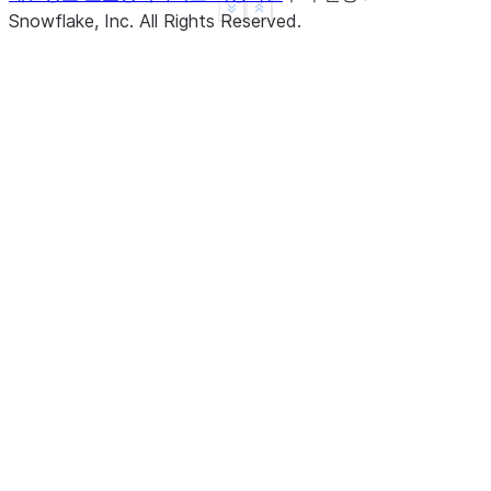
See more
Show less
Snowflake, Inc.
All Rights Reserved
.