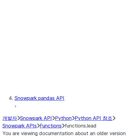
Observability
Files
LINEAGE
Context
Exceptions
Testing
Snowpark pandas API
개발자
Snowpark API
Python
Python API 참조
Snowpark APIs
Functions
functions.lead
You are viewing documentation about an older version