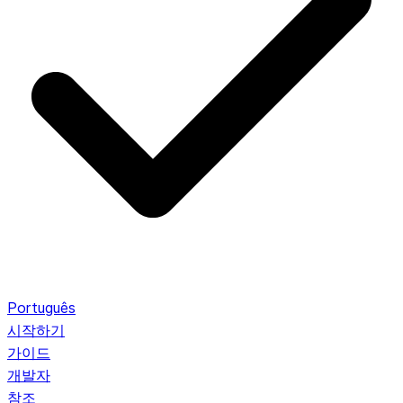
Português
시작하기
가이드
개발자
참조