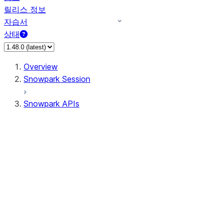
릴리스 정보
자습서
상태
Overview
Snowpark Session
Snowpark APIs
Input/Output
DataFrame
Column
Data Types