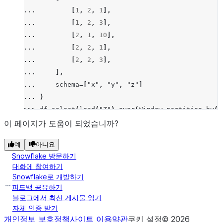
... 
[
1
,
2
,
1
],
... 
[
1
,
2
,
3
],
... 
[
2
,
1
,
10
],
... 
[
2
,
2
,
1
],
... 
[
2
,
2
,
3
],
... 
],
... 
schema
=
[
"x"
,
"y"
,
"z"
]
... 
)
>>> 
df
.
select
(
lead
(
"Z"
)
.
over
(
Window
.
partition_by
(
c
[Row(RESULT=1), Row(RESULT=3), Row(RESULT=None), R
이 페이지가 도움이 되었습니까?
예
아니요
Snowflake 방문하기
대화에 참여하기
Snowflake로 개발하기
피드백 공유하기
블로그에서 최신 게시물 읽기
자체 인증 받기
개인정보 보호정책
사이트 이용약관
쿠키 설정
©
2026