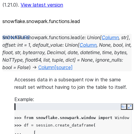
(1.21.0).
View latest version
snowflake.snowpark.functions.lead
snowflake.snowpark.functions.
lead
(
e
:
Union
[
Column
,
str
]
,
offset
:
int
=
1
,
default_value
:
Union
[
Column
,
None
,
bool
,
int
,
float
,
str
,
bytearray
,
Decimal
,
date
,
datetime
,
time
,
bytes
,
NaTType
,
float64
,
list
,
tuple
,
dict
]
=
None
,
ignore_nulls
:
bool
=
False
)
→
Column
[source]
Accesses data in a subsequent row in the same
result set without having to join the table to itself.
Example:
Copy
E
>>> 
from
snowflake.snowpark.window
import
Window
>>> 
df
=
session
.
create_dataframe
(
... 
[