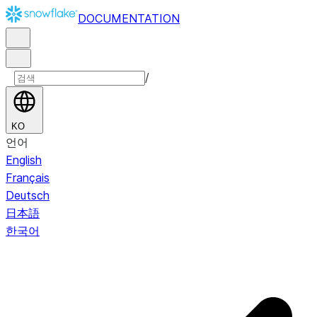
DOCUMENTATION
/
KO
언어
English
Français
Deutsch
日本語
한국어