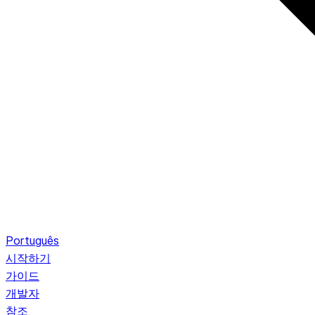
Português
시작하기
가이드
개발자
참조