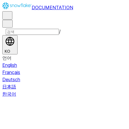
DOCUMENTATION
/
KO
언어
English
Français
Deutsch
日本語
한국어