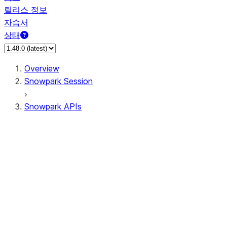
릴리스 정보
자습서
상태
Overview
Snowpark Session
Snowpark APIs
Input/Output
DataFrame
Column
Data Types