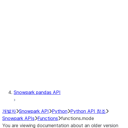
Observability
Files
LINEAGE
Context
Exceptions
Testing
Snowpark pandas API
개발자
Snowpark API
Python
Python API 참조
Snowpark APIs
Functions
functions.mode
You are viewing documentation about an older version