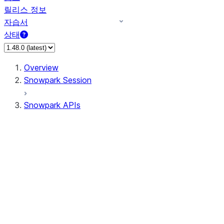
릴리스 정보
자습서
상태
Overview
Snowpark Session
Snowpark APIs
Input/Output
DataFrame
Column
Data Types