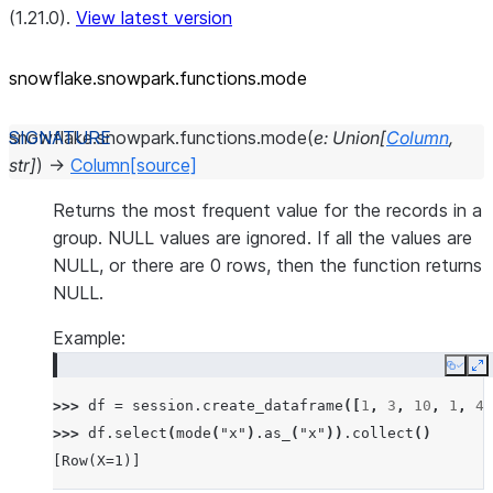
(1.21.0).
View latest version
snowflake.snowpark.functions.mode
snowflake.snowpark.functions.
mode
(
e
:
Union
[
Column
,
str
]
)
→
Column
[source]
Returns the most frequent value for the records in a
group. NULL values are ignored. If all the values are
NULL, or there are 0 rows, then the function returns
NULL.
Example:
Copy
E
>>> 
df
=
session
.
create_dataframe
([
1
,
3
,
10
,
1
,
4
]
>>> 
df
.
select
(
mode
(
"x"
)
.
as_
(
"x"
))
.
collect
()
[Row(X=1)]