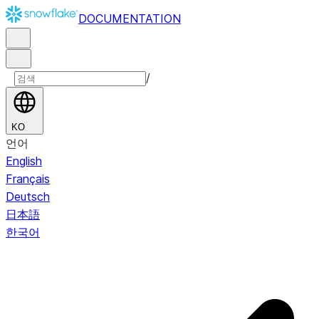
DOCUMENTATION
/
KO
언어
English
Français
Deutsch
日本語
한국어