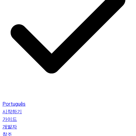
Português
시작하기
가이드
개발자
참조